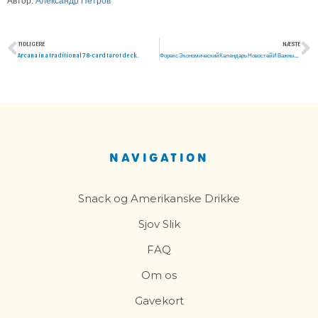
Автор:
Александр Петров
TIDLIGERE
NÆSTE
Tidligere
N
Arcana in a traditional 78-card tarot deck.
Форекс Экономический Календарь Новостей И Важных Событий Для Трейдеров
NAVIGATION
Snack og Amerikanske Drikke
Sjov Slik
FAQ
Om os
Gavekort