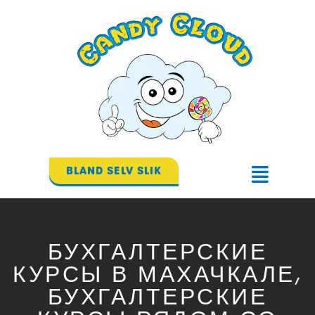
Gå
til
indholdet
BLAND SELV SLIK
Flyout
Menu
БУХГАЛТЕРСКИЕ
КУРСЫ В МАХАЧКАЛЕ,
БУХГАЛТЕРСКИЕ