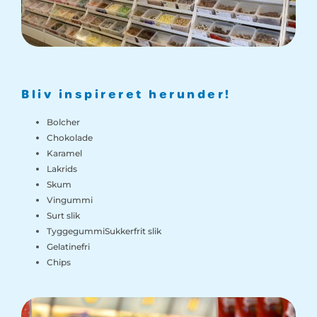
Bliv inspireret herunder!
Bolcher
Chokolade
Karamel
Lakrids
Skum
Vingummi
Surt slik
TyggegummiSukkerfrit slik
Gelatinefri
Chips