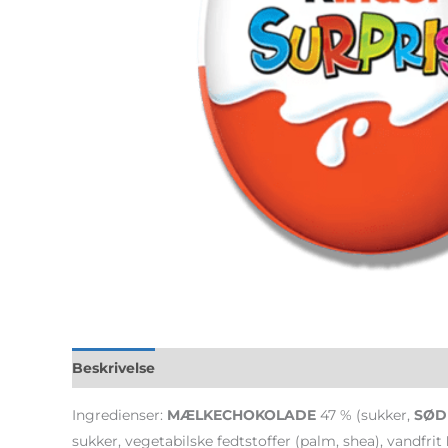
Beskrivelse
Yderligere information
Ingredienser:
MÆLKECHOKOLADE
47 % (sukker,
SØD
sukker, vegetabilske fedtstoffer (palm, shea), vandfrit