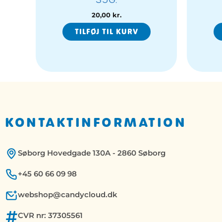
20,00
kr.
TILFØJ TIL KURV
KONTAKTINFORMATION
Søborg Hovedgade 130A - 2860 Søborg
+45 60 66 09 98
webshop@candycloud.dk
CVR nr: 37305561