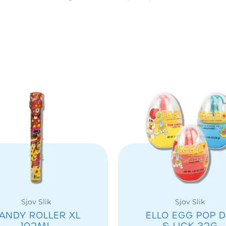
Sjov Slik
Sjov Slik
ANDY ROLLER XL
ELLO EGG POP D
102ML
& LICK 32G