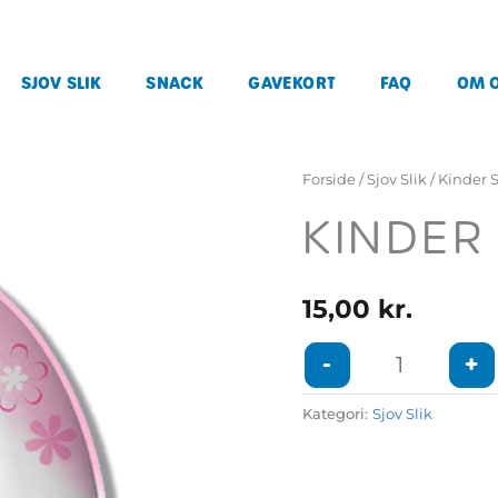
SJOV SLIK
SNACK
GAVEKORT
FAQ
OM 
Kinder Surprise 20g. an
Forside
/
Sjov Slik
/ Kinder 
KINDER
15,00
kr.
-
+
Kategori:
Sjov Slik