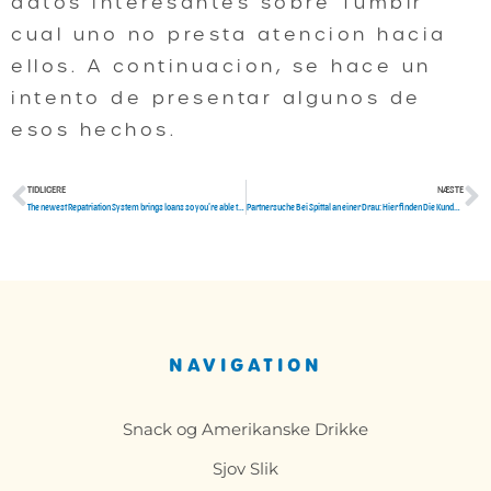
datos interesantes sobre Tumblr
cual uno no presta atencion hacia
ellos. A continuacion, se hace un
intento de presentar algunos de
esos hechos.
TIDLIGERE
NÆSTE
Tidligere
N
The newest Repatriation System brings loans so you’re able to accredited U
Partnersuche Bei Spittal an einer Drau: Hier finden Die Kunden Singles, Welche wahrlich zu Ihnen passen
NAVIGATION
Snack og Amerikanske Drikke
Sjov Slik