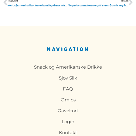
TIDLIGERE
NÆSTE
Tidligere
N
Most professionals will say to avoid sounding adverse in internet dating pages and I also generally will concur
The precise connection amongst the rulers from the very first Dynasty is by no ways solved
NAVIGATION
Snack og Amerikanske Drikke
Sjov Slik
FAQ
Om os
Gavekort
Login
Kontakt