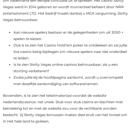
om naderhand een eerlijke conclusie uit te spreken. Het casino Slotty
Vegas werd in 2014 geboren en wordt momenteel beheert door NRR
entertainment LTD. Het bedrijf maakt dankzij u MGA vergunning, Slotty
Vegas betrouwbaar.
Aan nieuwe spelers bestaan er de gelegenheden om uit 3000 +
spelen te kiezen.
Ook is te zien het Casino Hold’em poker te ontdekken en zal jullie
live casino batig bijdragen om nieuwe spelers naar dat onderdeel
te leiden.
Is te zien Slotty Vegas online casinos betrouwbaar, als u een
storting verbeteren?
Zodra jullie bij de hoofdpagina aankomt, wordt u overrompeld
met dezelfde aankondiging van softwarenamen.
Bovendien, is te zien het tekstmateriaal voordat de website
nederlandscasinos. net uniek. Stuk voor stuk claims en klachten met
betrekking tot en met de website zou voor de rechtbank worden
beslecht. Jij Slotty Vegas bonussen maken deel eruit van het toneel om
in Het hele land te gokken.