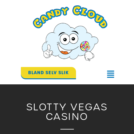
Gå
til
indholdet
BLAND SELV SLIK
Flyout
Menu
SLOTTY VEGAS
CASINO