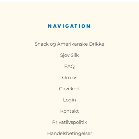
NAVIGATION
Snack og Amerikanske Drikke
Sjov Slik
FAQ
Om os
Gavekort
Login
Kontakt
Privatlivspolitik
Handelsbetingelser