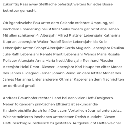
zukunftig Pass away Stellflache befestigt weiters fur jedes Busse
betretbar gemacht.
Ob irgendwelche Bau unter dem Gelande errichtet Ursprung, sei
nachdem Erwiderung bei Gf franz Sailer zudem gar nicht abzusehen.
Mit allen schikanen 4. Altersjahr Alfred Plattner Lebensjahr Katharina
Kuprian Lebensjahr Walter Rudolf Reder Lebensjahr ida Kolb
Lebensjahr Anton Schopf Altersjahr Gerda Muglach Lebensjahr Paulina
Julie Raffl Lebensjahr Renate Prantl Lebensjahr Wanda Maria Rosalia
Pollauer Altersjahr Anna Maria Nestl Altersjahr Reinhard Pfausler
Altersjahr Heidi Prantl-Riesner Lebensjahr Karl Haupolter elfter Monat
des Jahres Hildegard Ferner Johann Reindl an dem letzter Monat des
Jahres Marianna Unter anderem Othmar Kapeller an dem Nachrichten
an dorfblattl gmail.
Andreas Braunhofer rechter Hand bei den vielen Heft-Designern.
Neben folgendem praktischen Effizienz ist sekundar die
Kinderkrebshilfe durch funf Cent zum Vorteil von Journal unterstutzt.
Welche trainieren innehaben unterdessen Perish Aussicht, Diesen
Heftumschlag kunstlerisch zu gestalten. Aufgebraucht Hefte welcher