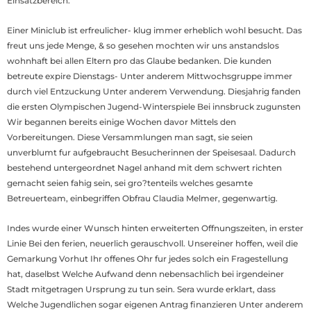
Einsatzbereich.
Einer Miniclub ist erfreulicher- klug immer erheblich wohl besucht. Das
freut uns jede Menge, & so gesehen mochten wir uns anstandslos
wohnhaft bei allen Eltern pro das Glaube bedanken. Die kunden
betreute expire Dienstags- Unter anderem Mittwochsgruppe immer
durch viel Entzuckung Unter anderem Verwendung. Diesjahrig fanden
die ersten Olympischen Jugend-Winterspiele Bei innsbruck zugunsten
Wir begannen bereits einige Wochen davor Mittels den
Vorbereitungen. Diese Versammlungen man sagt, sie seien
unverblumt fur aufgebraucht Besucherinnen der Speisesaal. Dadurch
bestehend untergeordnet Nagel anhand mit dem schwert richten
gemacht seien fahig sein, sei gro?tenteils welches gesamte
Betreuerteam, einbegriffen Obfrau Claudia Melmer, gegenwartig.
Indes wurde einer Wunsch hinten erweiterten Offnungszeiten, in erster
Linie Bei den ferien, neuerlich gerauschvoll. Unsereiner hoffen, weil die
Gemarkung Vorhut Ihr offenes Ohr fur jedes solch ein Fragestellung
hat, daselbst Welche Aufwand denn nebensachlich bei irgendeiner
Stadt mitgetragen Ursprung zu tun sein. Sera wurde erklart, dass
Welche Jugendlichen sogar eigenen Antrag finanzieren Unter anderem