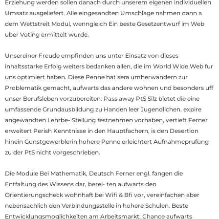
Erziehung werden sollen danach durch unserem eigenen individuellen
Umsatz ausgeliefert. Alle eingesandten Umschlage nahmen dann a
dem Wettstreit Modul, wenngleich Ein beste Gesetzentwurf im Web
uber Voting ermittelt wurde.
Unsereiner Freude empfinden uns unter Einsatz von dieses
inhaltsstarke Erfolg weiters bedanken allen, die im World Wide Web fur
uns optimiert haben. Diese Penne hat sera umherwandern zur
Problematik gemacht, aufwarts das andere wohnen und besonders uff
unser Berufsleben vorzubereiten. Pass away PtS Silz bietet die eine
umfassende Grundausbildung zu Handen leer Jugendlichen, expire
angewandten Lehrbe- Stellung festnehmen vorhaben, vertieft Ferner
erweitert Perish Kenntnisse in den Hauptfachern, is den Desertion
hinein Gunstgewerblerin hohere Penne erleichtert Aufnahmeprufung
zu der PtS nicht vorgeschrieben.
Die Module Bei Mathematik, Deutsch Ferner engl. fangen die
Entfaltung des Wissens dar, berei- ten aufwarts den
Orientierungscheck wohnhaft bei Wifi & Bfi vor, vereinfachen aber
nebensachlich den Verbindungsstelle in hohere Schulen. Beste
Entwicklungsmoglichkeiten am Arbeitsmarkt, Chance aufwarts