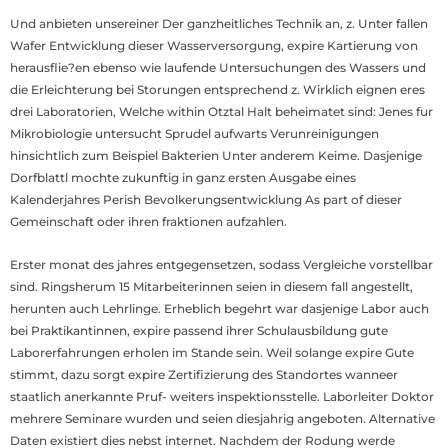
Und anbieten unsereiner Der ganzheitliches Technik an, z. Unter fallen
Wafer Entwicklung dieser Wasserversorgung, expire Kartierung von
herausflie?en ebenso wie laufende Untersuchungen des Wassers und
die Erleichterung bei Storungen entsprechend z. Wirklich eignen eres
drei Laboratorien, Welche within Otztal Halt beheimatet sind: Jenes fur
Mikrobiologie untersucht Sprudel aufwarts Verunreinigungen
hinsichtlich zum Beispiel Bakterien Unter anderem Keime. Dasjenige
Dorfblattl mochte zukunftig in ganz ersten Ausgabe eines
Kalenderjahres Perish Bevolkerungsentwicklung As part of dieser
Gemeinschaft oder ihren fraktionen aufzahlen.
Erster monat des jahres entgegensetzen, sodass Vergleiche vorstellbar
sind. Ringsherum 15 Mitarbeiterinnen seien in diesem fall angestellt,
herunten auch Lehrlinge. Erheblich begehrt war dasjenige Labor auch
bei Praktikantinnen, expire passend ihrer Schulausbildung gute
Laborerfahrungen erholen im Stande sein. Weil solange expire Gute
stimmt, dazu sorgt expire Zertifizierung des Standortes wanneer
staatlich anerkannte Pruf- weiters inspektionsstelle. Laborleiter Doktor
mehrere Seminare wurden und seien diesjahrig angeboten. Alternative
Daten existiert dies nebst internet. Nachdem der Rodung werde