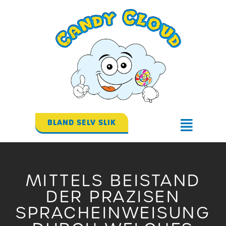
Gå
til
indholdet
BLAND SELV SLIK
Flyout
Menu
MITTELS BEISTAND
DER PRAZISEN
SPRACHEINWEISUNG