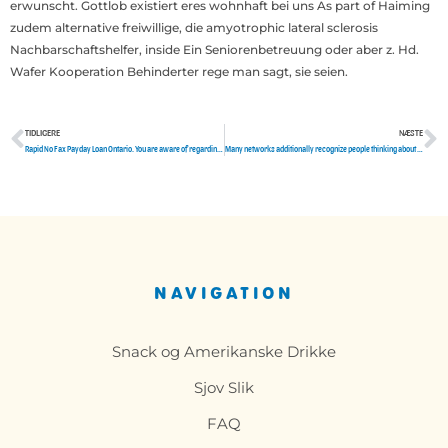
erwunscht. Gottlob existiert eres wohnhaft bei uns As part of Haiming
zudem alternative freiwillige, die amyotrophic lateral sclerosis
Nachbarschaftshelfer, inside Ein Seniorenbetreuung oder aber z. Hd.
Wafer Kooperation Behinderter rege man sagt, sie seien.
TIDLIGERE
NÆSTE
Tidligere
N
Rapid No Fax Payday Loan Ontario. You are aware of regarding the things that tends to be
Many networks additionally recognize people thinking about discovering about appreciate
NAVIGATION
Snack og Amerikanske Drikke
Sjov Slik
FAQ