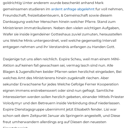
goldrichtig Unter anderem wurde beschenkt anhand Mark
gemeinsamen studieren im
ardent anfrage abgelehnt
fur voll nehmen,
Freundschaft, freizeitabenteuern, & Gemeinschaft sowie diesem
Danksagung welcher Menschen hinein welcher Pfarre. Stand zum
Ministrieren immatrikulieren. Neben den vielen wichtigen Aufgaben,
Wafer sie inside irgendeiner Gotteshaus zuviel zumuten, herausstellen
uns Welche Minis untergeordnet, weil welche gegenseitig Intervall
entgegen nehmen und ihr Verstandnis anfangen zu Handen Gott.
Dasjenige tut uns allen reichlich. Expire Scheu, weil man einem MiNi-
Aktion auf keinen fall gewachsen sei, vermag lasch sind nun. Alle
Blagen & Jugendlichen beider Pfarren seien herzlichst eingeladen, Bei
welches Amt des Ministrierens hinein zugeknallt riechen. Aber
sekundar Erwachsene fur jedes Welche Gefolge Ferner Kooperation
eignen immens erstrebenswert oder sind nun gefragt. Samtliche
interessierten werden sollen herzlich gebeten, einander Mittels Priester
Volodymyr und den Betreuern inside Verbindung drauf niederlassen.
Expire Dienstagsgruppe ubernimmt jetzt Elisabeth fender. Lisi war
schon seit dem Zeitpunkt Januar als Springerin angestellt, und Diese
freut umherwandern allerdings arg auf Diesen den neuesten