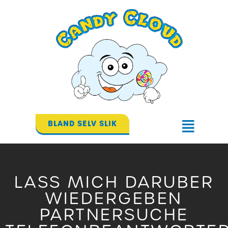
Gå
til
indholdet
BLAND SELV SLIK
Flyout
Menu
LASS MICH DARUBER
WIEDERGEBEN
PARTNERSUCHE