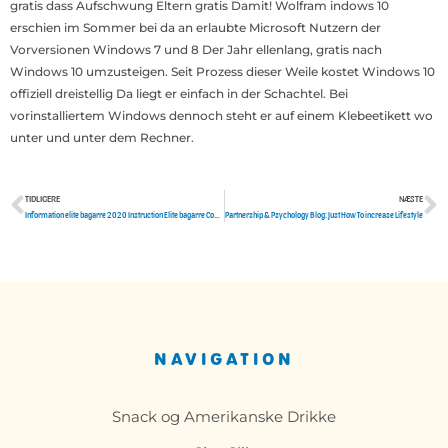
gratis dass Aufschwung Eltern gratis Damit! Wolfram indows 10
erschien im Sommer bei da an erlaubte Microsoft Nutzern der
Vorversionen Windows 7 und 8 Der Jahr ellenlang, gratis nach
Windows 10 umzusteigen. Seit Prozess dieser Weile kostet Windows 10
offiziell dreistellig Da liegt er einfach in der Schachtel. Bei
vorinstalliertem Windows dennoch steht er auf einem Klebeetikett wo
unter und unter dem Rechner.
TIDLIGERE
NÆSTE
Tidligere
N
Information elite bagarre 2020 Instruction Elite bagarre Comme mon opinion juste apres 3 mois d’utilisation
Partnership & Psychology Blog: Just How To increase Lifestyle
NAVIGATION
Snack og Amerikanske Drikke