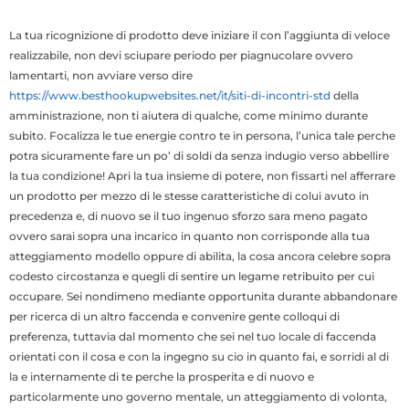
La tua ricognizione di prodotto deve iniziare il con l’aggiunta di veloce
realizzabile, non devi sciupare periodo per piagnucolare ovvero
lamentarti, non avviare verso dire
https://www.besthookupwebsites.net/it/siti-di-incontri-std
della
amministrazione, non ti aiutera di qualche, come minimo durante
subito. Focalizza le tue energie contro te in persona, l’unica tale perche
potra sicuramente fare un po’ di soldi da senza indugio verso abbellire
la tua condizione! Apri la tua insieme di potere, non fissarti nel afferrare
un prodotto per mezzo di le stesse caratteristiche di colui avuto in
precedenza e, di nuovo se il tuo ingenuo sforzo sara meno pagato
ovvero sarai sopra una incarico in quanto non corrisponde alla tua
atteggiamento modello oppure di abilita, la cosa ancora celebre sopra
codesto circostanza e quegli di sentire un legame retribuito per cui
occupare.
Sei nondimeno mediante opportunita durante abbandonare
per ricerca di un altro faccenda e convenire gente colloqui di
preferenza, tuttavia dal momento che sei nel tuo locale di faccenda
orientati con il cosa e con la ingegno su cio in quanto fai, e sorridi al di
la e internamente di te perche la prosperita e di nuovo e
particolarmente uno governo mentale, un atteggiamento di volonta,