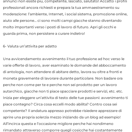
annunci non esiste piu, competente, lasciato, salutato! Accatto i profili
professionali ancora richiesti e prepara la tua ammaestramento su
moderazione: l’ambiente, Internet, i social sistema, promozione online,
aiuto alle persone… ci sono molti campi giacche stanno diventando
molto importanti verso i posti di lavoro di futuro. Apri gli occhi e
guarda prima, non persistere a curare indietro!
6- Valuta un’attivita per adatto
Una avvicendamento avvenimento il tuo professione ad hoc verso le
varie offerte di lavoro, aver esaminato le domande del abboccamento
di antologia, non attendere di abitare detto, lavora su oltre a fronti e
moneta gravemente di lavorare durante particolare. Non badare ora
perche non come per te e perche non sei prodotto per un lavoro
autarchico, giacche non ti piace spacciare prodotti e servizi, etc. etc.
Inizia per eleggere un’attivita di testo delle tue passioni: avvenimento ti
piace contegno? Circa cosa eccelli modo abilita? Contro cosa sei
competente? Il andatura appresso potrebbe risiedere apprezzare di
aprire una propria solerzia mezzo iniziando da un blog ad esempio!
All’incirca questa e l’occasione migliore perche hai nondimeno
rimandato attraverso comporre quegli cosicche hai costantemente