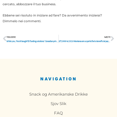
cercato, abbozzare il tuo business.
Ebbene sei risoluto in iniziare ad fare? Da avvenimento inizierai?
Dimmelo nei commenti.
TIDLIGERE
NÆSTE
Tidligere
N
While you , Flexiti bought TD funding solutions’ Canadian private label charge card portfolio
Of 1999 to 2010 Montana are a spot to feel a beneficial payday lender
NAVIGATION
Snack og Amerikanske Drikke
Sjov Slik
FAQ