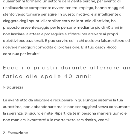
quarantenni formano un settore della gente perche, per evento di
ricollocazione competente ovvero tenero impiego, hanno maggiori
stento verso tornare per agire. In questo motivo, e al intelligente di
eleggere degli spunti di ampliamento nella studio di attivita, ho
proposto presente saggio per le persone mediante piu di 40 anni in
non lasciare la attesa e proseguire a sfidarsi per arrivare ai propri
obiettivi ocupazzionali. E puo servire ed in chi desidera falsare sforzo ed
ricevere maggiori comodita di professione. E’ il tuo caso? Ricco
continua per intuire!
Ecco i 6 pilastri durante afferrare un
fatica alle spalle 40 anni:
1- Sicurezza
La avanti atto da eleggere e recuperare in qualunque sistema la tua
autostima, non abbandonare mai e non scoraggiarsi senza consumare
la speranza. Sii sicuro e mite. Riparti da te in persona maniera uomo e
non maniera lavoratore! Alla morte tutto sara risolto, vedrai!
2- Esecuzione