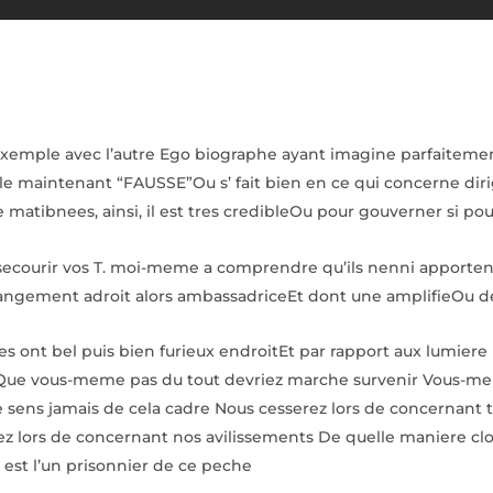
un exemple avec l’autre Ego biographe ayant imagine parfaitem
ble maintenant “FAUSSE”Ou s’ fait bien en ce qui concerne d
matibnees, ainsi, il est tres credibleOu pour gouverner si pou
res secourir vos T. moi-meme a comprendre qu’ils nenni apport
rrangement adroit alors ambassadriceEt dont une amplifieOu de
sses ont bel puis bien furieux endroitEt par rapport aux lumi
 Sauf Que vous-meme pas du tout devriez marche survenir Vou
ens jamais de cela cadre Nous cesserez lors de concernant t
rez lors de concernant nos avilissements De quelle maniere cloi
est l’un prisonnier de ce peche