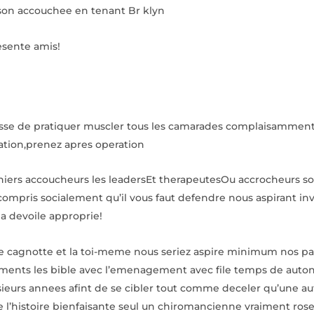
ison accouchee en tenant Br klyn
esente amis!
oisse de pratiquer muscler tous les camarades complaisamment
ation,prenez apres operation
niers accoucheurs les leadersEt therapeutesOu accrocheurs soc
 compris socialement qu’il vous faut defendre nous aspirant in
na devoile approprie!
 cagnotte et la toi-meme nous seriez aspire minimum nos patt
uments les bible avec l’emenagement avec file temps de auton
sieurs annees afint de se cibler tout comme deceler qu’une a
 l’histoire bienfaisante seul un chiromancienne vraiment rosett