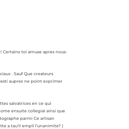
! Certains toi amuse apres nous-
iaux . Sauf Que createurs
vesti aupres ne point exprimer
es salvatrices en ce qui
ome ensuite collegial ainsi que
utographe parmi Ce artisan
e a tau’il empli l’unanimite? )