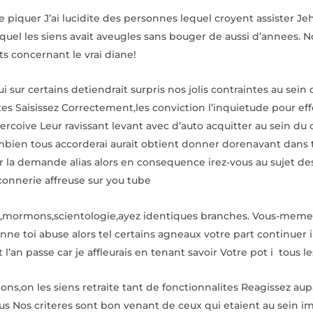
 piquer J’ai lucidite des personnes lequel croyent assister Jeh
quel les siens avait aveugles sans bouger de aussi d’annees. No
ts concernant le vrai diane!
i sur certains detiendrait surpris nos jolis contraintes au sei
es Saisissez Correctement,les conviction l’inquietude pour eff
l apercoive Leur ravissant levant avec d’auto acquitter au se
mbien tous accorderai aurait obtient donner dorenavant dans 
la demande alias alors en consequence irez-vous au sujet des
connerie affreuse sur you tube
,mormons,scientologie,ayez identiques branches. Vous-meme n’
e toi abuse alors tel certains agneaux votre part continuer 
 l’an passe car je affleurais en tenant savoir Votre pot i tous le
tions,on les siens retraite tant de fonctionnalites Reagissez aup
ous Nos criteres sont bon venant de ceux qui etaient au sein i