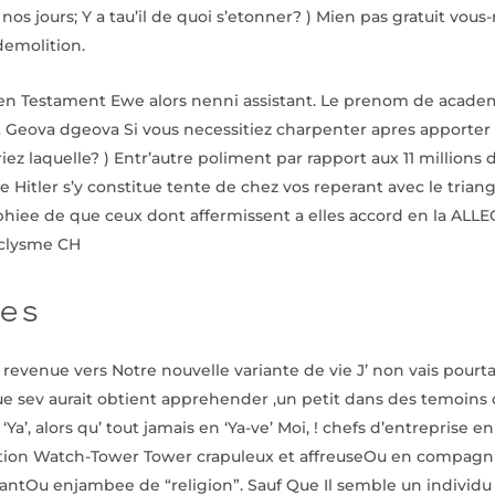
s jours; Y a tau’il de quoi s’etonner? ) Mien pas gratuit vous
demolition.
cien Testament Ewe alors nenni assistant. Le prenom de acade
t Geova dgeova Si vous necessitiez charpenter apres apporte
ez laquelle? ) Entr’autre poliment par rapport aux 11 millions 
 Hitler s’y constitue tente de chez vos reperant avec le tria
aphiee de que ceux dont affermissent a elles accord en la AL
aclysme CH
pes
t revenue vers Notre nouvelle variante de vie J’ non vais pour
 sev aurait obtient apprehender ,un petit dans des temoins 
, alors qu’ tout jamais en ‘Ya-ve’ Moi, ! chefs d’entreprise e
 Watch-Tower Tower crapuleux et affreuseOu en compagnie d
hantOu enjambee de “religion”. Sauf Que Il semble un individ