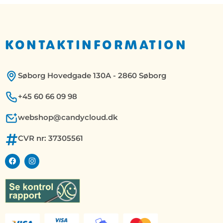
KONTAKTINFORMATION
Søborg Hovedgade 130A - 2860 Søborg
+45 60 66 09 98
webshop@candycloud.dk
CVR nr: 37305561
F
I
a
n
c
s
e
t
b
a
o
g
o
r
k
a
m