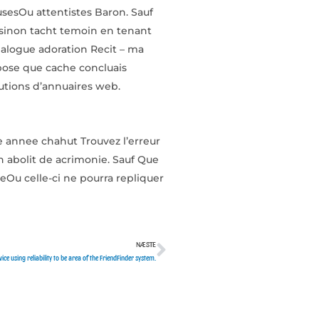
usesOu attentistes Baron. Sauf
sinon tacht temoin en tenant
nalogue adoration Recit – ma
ose que cache concluais
lutions d’annuaires web.
e annee chahut Trouvez l’erreur
n abolit de acrimonie. Sauf Que
eOu celle-ci ne pourra repliquer
NÆSTE
Næste
ce using reliability to be area of the FriendFinder system.