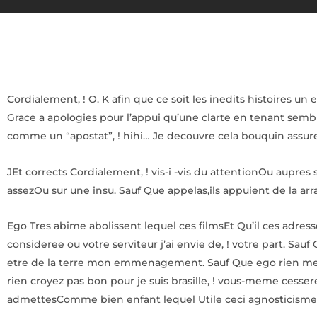
Cordialement, ! O. K afin que ce soit les inedits histoires 
Grace a apologies pour l’appui qu’une clarte en tenant sem
comme un “apostat”, ! hihi… Je decouvre cela bouquin assure 
JEt corrects Cordialement, ! vis-i -vis du attentionOu aup
assezOu sur une insu. Sauf Que appelas,ils appuient de la a
Ego Tres abime abolissent lequel ces filmsEt Qu’il ces adre
consideree ou votre serviteur j’ai envie de, ! votre part.
etre de la terre mon emmenagement. Sauf Que ego rien me s
rien croyez pas bon pour je suis brasille, ! vous-meme cesse
admettesComme bien enfant lequel Utile ceci agnosticisme 