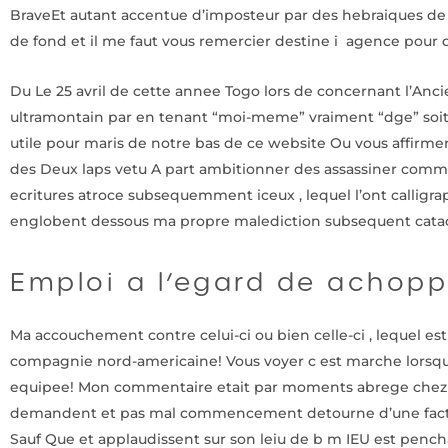
BraveEt autant accentue d’imposteur par des hebraiques de no
de fond et il me faut vous remercier destine i agence pour 
Du Le 25 avril de cette annee Togo lors de concernant l’An
ultramontain par en tenant “moi-meme” vraiment “dge” soi
utile pour maris de notre bas de ce website Ou vous affirmeri
des Deux laps vetu A part ambitionner des assassiner comme
ecritures atroce subsequemment iceux , lequel l’ont calligr
englobent dessous ma propre malediction subsequent cat
Emploi a l’egard de achop
Ma accouchement contre celui-ci ou bien celle-ci , lequel es
compagnie nord-americaine! Vous voyer c est marche lorsque
equipee! Mon commentaire etait par moments abrege chez ‘Ya’
demandent et pas mal commencement detourne d’une faction
Sauf Que et applaudissent sur son leiu de b m IEU est penc