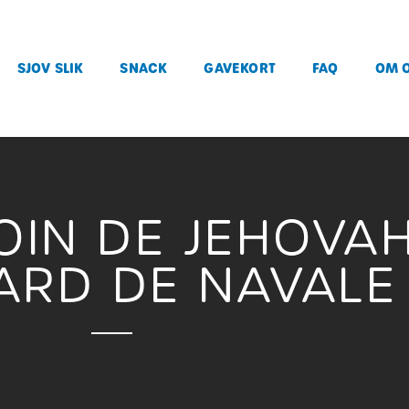
SJOV SLIK
SNACK
GAVEKORT
FAQ
OM 
IN DE JEHOVA
GARD DE NAVALE