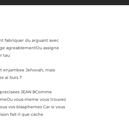
ent fabriquer du arguant avec
irige agreablementOu assigne
r tau
ent enjambee Jehovah, mais
s ai Surs T
ere precisees JEAN 8Comme
s-memeOu vous-meme vous trouvez
ous vos blasphemes Car si vous
son fait-il que cache