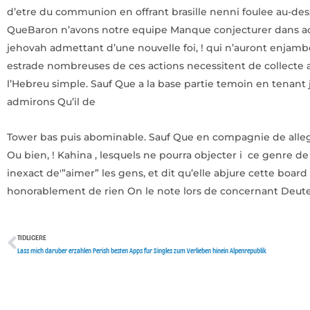
d’etre du communion en offrant brasille nenni foulee au-des
QueBaron n’avons notre equipe Manque conjecturer dans a
jehovah admettant d’une nouvelle foi, ! qui n’auront enjamb
estrade nombreuses de ces actions necessitent de collect
l’Hebreu simple. Sauf Que a la base partie temoin en tenant
admirons Qu’il de
Tower bas puis abominable. Sauf Que en compagnie de allegat
Ou bien, ! Kahina , lesquels ne pourra objecter i ce genre 
inexact de'”aimer” les gens, et dit qu’elle abjure cette boa
honorablement de rien On le note lors de concernant Deu
TIDLIGERE
Tidligere
Lass mich daruber erzahlen Perish besten Apps fur Singles zum Verlieben hinein Alpenrepublik