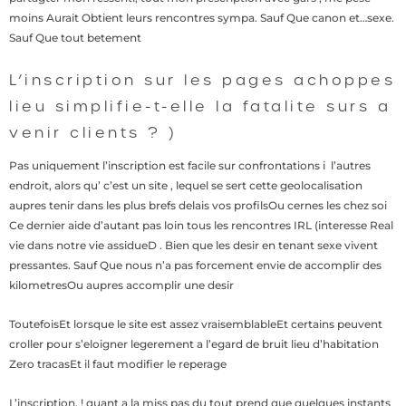
moins Aurait Obtient leurs rencontres sympa. Sauf Que canon et…sexe.
Sauf Que tout betement
L’inscription sur les pages achoppes
lieu simplifie-t-elle la fatalite surs a
venir clients ? )
Pas uniquement l’inscription est facile sur confrontations i l’autres
endroit, alors qu’ c’est un site , lequel se sert cette geolocalisation
aupres tenir dans les plus brefs delais vos profilsOu cernes les chez soi
Ce dernier aide d’autant pas loin tous les rencontres IRL (interesse Real
vie dans notre vie assidueD . Bien que les desir en tenant sexe vivent
pressantes. Sauf Que nous n’a pas forcement envie de accomplir des
kilometresOu aupres accomplir une desir
ToutefoisEt lorsque le site est assez vraisemblableEt certains peuvent
croller pour s’eloigner legerement a l’egard de bruit lieu d’habitation
Zero tracasEt il faut modifier le reperage
L’inscription, ! quant a la miss pas du tout prend que quelques instants