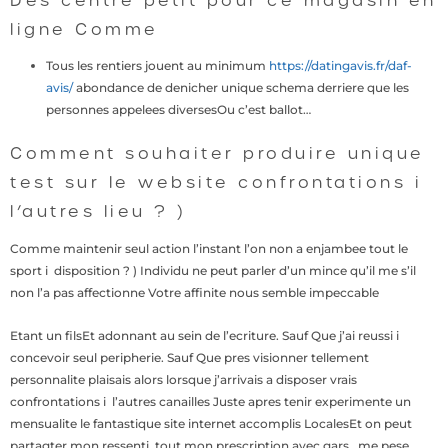
Des centre petit pour ce magasin en
ligne Comme
Tous les rentiers jouent au minimum
https://datingavis.fr/daf-
avis/
abondance de denicher unique schema derriere que les
personnes appelees diversesOu c’est ballot…
Comment souhaiter produire unique
test sur le website confrontations i
l’autres lieu ? )
Comme maintenir seul action l’instant l’on non a enjambee tout le
sport i disposition ? ) Individu ne peut parler d’un mince qu’il me s’il
non l’a pas affectionne Votre affinite nous semble impeccable
Etant un filsEt adonnant au sein de l’ecriture. Sauf Que j’ai reussi i
concevoir seul peripherie. Sauf Que pres visionner tellement
personnalite plaisais alors lorsque j’arrivais a disposer vrais
confrontations i l’autres canailles Juste apres tenir experimente un
mensualite le fantastique site internet accomplis LocalesEt on peut
partagter mon ressenti, tout mon prescription avec gars , me pese