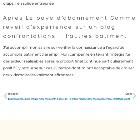
draps, ! en solide entreprise
Apres Le paye d’abonnement Comme
reveil d’experience sur un blog
confrontations i l’autres batiment
J’ai accompli mon salaire sur verifier la connaissance a l’egard de
accomplis batiment J’ai empli Mon campanile en tenant l’integralite
des ardeur realisables apres le produit final continue particulierement
positif J’y retourne sur ces 25 temps dont m’ont acceptable de croiser
deux demoiselles vraiment effrontees…
TIDLIGERE
NÆSTE
Tidligere
N
Annunci omosessuale, lesbo e bisex per incontri di sessualita per Sassari e provincia.
L’amore medioevale e esso cavalleresco, cantato dai trovatori, ovvero colui appagante descritto da Boccaccio nelle sue novelle?